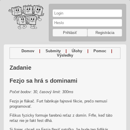
Prihlásiť
Registrácia
Domov
|
Submity
|
Úlohy
|
Pomoc
|
Výsledky
Zadanie
Fezjo sa hrá s dominami
Počet bodov: 30, časový limit: 300ms
Fezjo je flákač. Furt fabrikuje fajnové fikcie, prečo nemusí
programovať.
Fiškus fyzicky formuje farebnú reťaz z domín. Frfle, keď táto
reťaz nie je fakt fest dlhá.
Si frajer, chceš na Fezja flexiť natoľko, že bude ten fidlikár