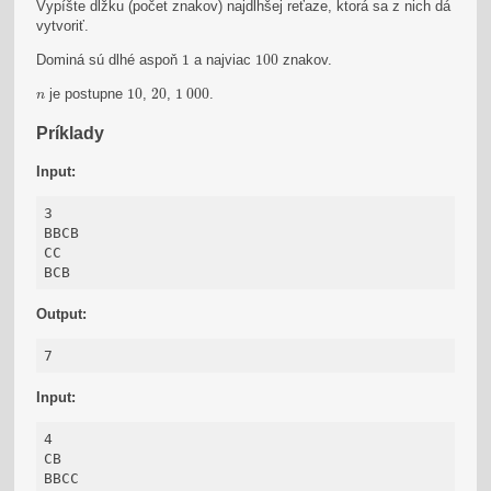
Vypíšte dĺžku (počet znakov) najdlhšej reťaze, ktorá sa z nich dá
vytvoriť.
1
100
Dominá sú dlhé aspoň
1
a najviac
100
znakov.
10
20
1
000
n
je postupne
10
,
20
,
1
000
.
n
Príklady
Input:
3

BBCB

CC

BCB
Output:
7
Input:
4

CB

BBCC
