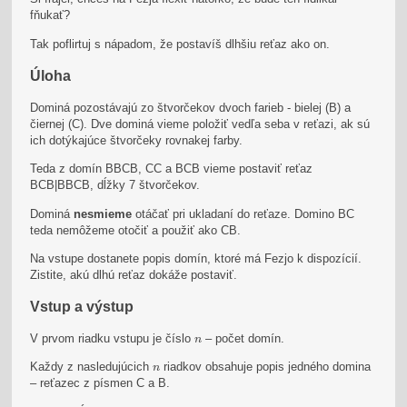
fňukať?
Tak poflirtuj s nápadom, že postavíš dlhšiu reťaz ako on.
Úloha
Dominá pozostávajú zo štvorčekov dvoch farieb - bielej (B) a
čiernej (C). Dve dominá vieme položiť vedľa seba v reťazi, ak sú
ich dotýkajúce štvorčeky rovnakej farby.
Teda z domín BBCB, CC a BCB vieme postaviť reťaz
BCB|BBCB, dĺžky 7 štvorčekov.
Dominá
nesmieme
otáčať pri ukladaní do reťaze. Domino BC
teda nemôžeme otočiť a použiť ako CB.
Na vstupe dostanete popis domín, ktoré má Fezjo k dispozícií.
Zistite, akú dlhú reťaz dokáže postaviť.
Vstup a výstup
n
V prvom riadku vstupu je číslo
– počet domín.
n
n
Každy z nasledujúcich
riadkov obsahuje popis jedného domina
n
– reťazec z písmen C a B.