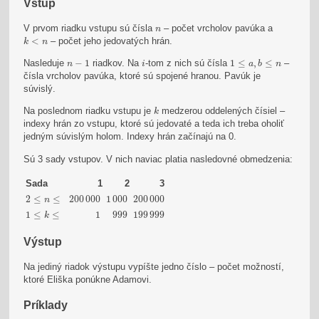
Vstup
n
V prvom riadku vstupu sú čísla
– počet vrcholov pavúka a
n
k
<
n
<
– počet jeho jedovatých hrán.
k
n
1
≤
a
,
b
≤
n
n
−
1
i
Nasleduje
−
1
riadkov. Na
-tom z nich sú čísla
1
≤
,
≤
–
n
i
a
b
n
čísla vrcholov pavúka, ktoré sú spojené hranou. Pavúk je
súvislý.
k
Na poslednom riadku vstupu je
medzerou oddelených čísiel –
k
indexy hrán zo vstupu, ktoré sú jedovaté a teda ich treba oholiť
jedným súvislým holom. Indexy hrán začínajú na 0.
Sú 3 sady vstupov. V nich naviac platia nasledovné obmedzenia:
Sada
1
2
3
2
≤
n
≤
200
000
1
000
200
000
2
≤
≤
200
000
1
000
200
000
n
1
≤
k
≤
1
999
199
999
1
≤
≤
1
999
199
999
k
Výstup
Na jediný riadok výstupu vypíšte jedno číslo – počet možností,
ktoré Eliška ponúkne Adamovi.
Príklady