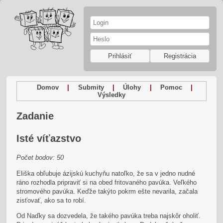
Prihlásiť
Registrácia
Domov
|
Submity
|
Úlohy
|
Pomoc
|
Výsledky
Zadanie
Isté víťazstvo
Počet bodov: 50
Eliška obľubuje ázijskú kuchyňu natoľko, že sa v jedno nudné
ráno rozhodla pripraviť si na obed fritovaného pavúka. Veľkého
stromového pavúka. Keďže takýto pokrm ešte nevarila, začala
zisťovať, ako sa to robí.
Od Naďky sa dozvedela, že takého pavúka treba najskôr oholiť.