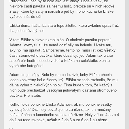
Prirodzene, ináč by to bolo ako jesť vlasy. Dodala však, že
niektoré časti pavúka sa nesmú holiť, pretože sú v nich jedové
žľazy, ktoré by sa tým narušili a jed by mohol kuchárke Eliške
vyšplechnúť do očí.
Eliška doma našla iba starú tupú žiletku, ktorá zvládne spraviť už
iba jeden súvislý hol.
V tom Eliške v hlave skrsol plán. O oholenie pavúka poprosí
Adama. Vymyslí si, že nemá dosť sily na holenie. Ukáže mu,
aký hol má spraviť. Samozrejme, tento hol musí ísť cez
všetky
časti stromového pavúka, ktoré obsahujú jed. Adam tak určite
aspoň pár hodín nebude vidieť a Eliška na celoštátku Zenitu
vyhrá obe kategórie!
Adam nie je hlúpy. Bolo by mu podozrivé, keby Eliška chcela
jeden konkrétny hol a žiadny iný. Eliška sa teda rozhodla, že mu
dá na výber z niekoľkých holov. Finta bude v tom, že každý z
nich bude prechádzať všetkými jedovatými časťami stromového
pavúka. Pre istotu.
Koľko holov ponúkne Eliška Adamovi, ak mu ponúkne všetky
vyhovujúce? Dva holy považujeme za rôzne, ak ich množiny
začiatočného a konečného vrchola sú rôzne. Holy z 1 do 4 a zo 4
do 1 sú teda rovnaké, avšak z 2 do 6 a zo 6 do 1 sú rôzne.