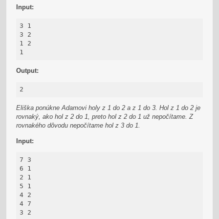
Input:
3 1

3 2

1 2

1
Output:
2
Eliška ponúkne Adamovi holy z 1 do 2 a z 1 do 3. Hol z 1 do 2 je
rovnaký,
ako hol z 2 do 1, preto hol z 2 do 1 už nepočítame. Z
rovnakého dôvodu nepočítame
hol z 3 do 1.
Input:
7 3

6 1

2 1

5 1

4 2

4 7

3 2
