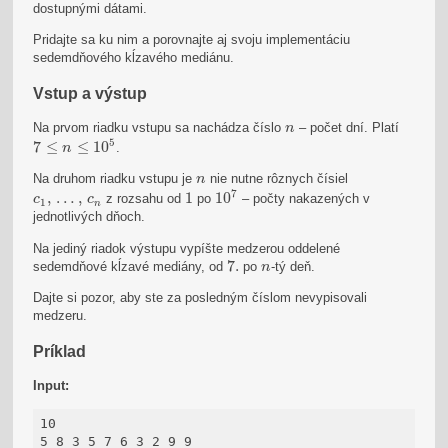
dostupnými dátami.
Pridajte sa ku nim a porovnajte aj svoju implementáciu
sedemdňového kĺzavého mediánu.
Vstup a výstup
n
Na prvom riadku vstupu sa nachádza číslo
– počet dní. Platí
n
7
≤
n
≤
10
5
5
7
≤
≤
10
.
n
n
Na druhom riadku vstupu je
nie nutne rôznych čísiel
n
10
7
1
7
c
1
,
…
,
c
n
,
…
,
1
10
z rozsahu od
po
– počty nakazených v
c
c
1
n
jednotlivých dňoch.
Na jediný riadok výstupu vypíšte medzerou oddelené
7.
n
7.
sedemdňové kĺzavé mediány, od
po
-tý deň.
n
Dajte si pozor, aby ste za posledným číslom nevypisovali
medzeru.
Príklad
Input:
10

5 8 3 5 7 6 3 2 9 9