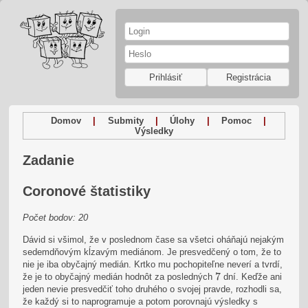
Prihlásiť
Registrácia
Domov
|
Submity
|
Úlohy
|
Pomoc
|
Výsledky
Zadanie
Coronové štatistiky
Počet bodov: 20
Dávid si všimol, že v poslednom čase sa všetci oháňajú nejakým
sedemdňovým kĺzavým mediánom. Je presvedčený o tom, že to
nie je iba obyčajný medián. Krtko mu pochopiteľne neverí a tvrdí,
7
7
že je to obyčajný medián hodnôt za posledných
dní. Keďže ani
jeden nevie presvedčiť toho druhého o svojej pravde, rozhodli sa,
že každý si to naprogramuje a potom porovnajú výsledky s