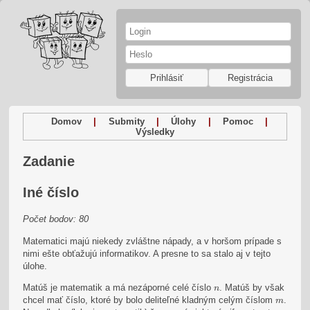
Prihlásiť
Registrácia
Domov
|
Submity
|
Úlohy
|
Pomoc
|
Výsledky
Zadanie
Iné číslo
Počet bodov: 80
Matematici majú niekedy zvláštne nápady, a v horšom prípade s
nimi ešte obťažujú informatikov. A presne to sa stalo aj v tejto
úlohe.
n
Matúš je matematik a má nezáporné celé číslo
. Matúš by však
n
m
chcel mať číslo, ktoré by bolo deliteľné kladným celým číslom
.
m