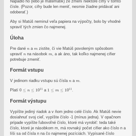
Napadlo ho (lebo je matematik) že zmení niektoré cifry v tomto
čísle. (Pozor, cifry bude len meniť, nesmie žiadne pridávať ani
odoberať.)
Aby si Matúš neminul veľa papiera na výpočty, bolo by vhodné
spraviť tých zmien čo najmenej.
Úloha
n
m
Pre dané
a
zistite, či vie Matúš povoleným spôsobom
n
m
n
m
upraviť
na násobok
, a ak áno, tak koľko najmenej cifier
n
m
potrebuje zmeniť.
Formát vstupu
n
m
V jedinom riadku vstupu sú čísla
a
.
n
m
0
≤
n
≤
10
11
1
≤
m
≤
10
11
11
11
Platí
0
≤
≤
10
a
1
≤
≤
10
.
n
m
Formát výstupu
Vypíšte jediný riadok a v ňom jedno celé číslo. Ak Matúš nevie
dosiahnuť svoj cieľ, vypíšte číslo -1 (mínus jedna). V opačnom
prípade vypíšte ľubovoľné číslo, ktoré má vyrobiť: teda také
číslo, ktoré je násobkom m, má rovnaký počet cifier ako číslo n a
líši sa od čísla n na čo najmenej pozíciách. Vypísané číslo