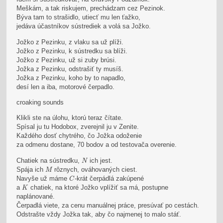
Meškám, a tak riskujem, prechádzam cez Pezinok.
Býva tam to strašidlo, utiecť mu len ťažko,
jedáva účastníkov sústrediek a volá sa Jožko.
Jožko z Pezinku, z vlaku sa už plíži.
Jožko z Pezinku, k sústredku sa blíži.
Jožko z Pezinku, už si zuby brúsi.
Jožka z Pezinku, odstrašiť ty musíš.
Jožka z Pezinku, koho by to napadlo,
desí len a iba, motorové čerpadlo.
croaking sounds
Klikli ste na úlohu, ktorú teraz čítate.
Spísal ju tu Hodobox, zverejnil ju v Zenite.
Každého dosť chytrého, čo Jožka odoženie
za odmenu dostane, 70 bodov a od testovača overenie.
N
Chatiek na sústredku,
ich jest.
N
M
Spája ich
rôznych, ováhovaných ciest.
M
C
Navyše už máme
-krát čerpádlá zakúpené
C
K
a
chatiek, na ktoré Jožko vplížiť sa má, postupne
K
naplánované.
Čerpadlá viete, za cenu manuálnej práce, presúvať po cestách.
Odstrašte vždy Jožka tak, aby čo najmenej to malo stáť.