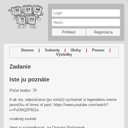
Prihlásiť
Registrácia
Domov
|
Submity
|
Úlohy
|
Pomoc
|
Výsledky
Zadanie
Iste ju poznáte
Počet bodov: 70
A ak nie, odporúčame (po súťaži) vychutnať si legendárnu meme
pesničku of times of past: https://www.youtube.com/watch?
v=FuOhQZP821o
croaking sounds
Idem si sústredkovať, na Oravský Podzámok.