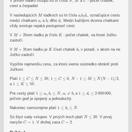
V prvom riadku vstupu sú tri čísla
,
a
- počet chatiek,
N
M
C
ciest a čerpadiel.
M
a
i
b
i
d
i
V nasledujúcich
riadkoch sú tri čísla
, označujúce cestu
M
a
b
d
i
i
i
b
i
d
i
a
i
medzi chatkami
a
dlhú
. Medzi každými dvoma chatkami
a
b
d
i
i
i
vždy existuje nejaká postupnosť ciest.
M
+
2
K
V
+
2
hom riadku je číslo
- počet chatiek, na ktoré Jožko
M
K
zaútočí.
M
+
3
K
k
i
V
+
3
ťom riadku je
čísel chatiek
v poradí, v akom na ne
M
K
k
i
Jožko zaútočí.
Vypíšte najmenšiu cenu, za ktorú vieme sústredko obrániť proti
Jožkovi.
N
−
1
≤
M
≤
N
(
N
−
1
)
/
2
1
≤
C
≤
N
≤
30
1
≤
C
≤
6
Platí
1
≤
≤
≤
30
,
1
≤
≤
6
,
−
1
≤
≤
(
−
1
)
/
2
,
C
N
C
N
M
N
N
1
≤
K
≤
50
a
1
≤
≤
50
.
K
a
i
≠
b
i
1
≤
a
i
,
b
i
≤
N
1
≤
d
i
≤
2
000
000
Pre cesty platí
1
≤
,
≤
,
≠
a
1
≤
≤
2
000
000
,
a
b
N
a
b
d
i
i
i
i
i
pričom graf je spojený a jednoduchý.
1
≤
k
i
≤
N
Nakoniec samozrejme platí
1
≤
≤
.
k
N
i
N
≤
20
Sú štyri sady vstupov. V prvých troch platí
≤
20
. V prvej
N
C
=
1
C
=
2
navyše
=
1
. V druhej zasa
=
2
.
C
C