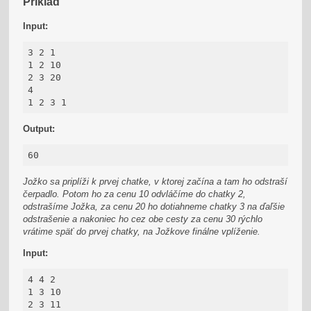
Príklad
Input:
3 2 1

1 2 10

2 3 20

4

1 2 3 1
Output:
60
Jožko sa priplíži k prvej chatke, v ktorej začína a tam ho odstraší
čerpadlo. Potom ho za cenu 10 odvláčíme do chatky 2,
odstrašíme Jožka, za cenu 20 ho dotiahneme chatky 3 na ďaľšie
odstrašenie a nakoniec ho cez obe cesty za cenu 30 rýchlo
vrátime späť do prvej chatky, na Jožkove finálne vplíženie.
Input:
4 4 2

1 3 10

2 3 11
