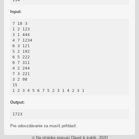
Input:
7 10 3

1 2 123

3 1 444

4 7 1234

6 3 121

5 2 192

6 5 222

6 7 311

4 2 244

7 3 221

3 2 98

15

1 2 3 4 5 6 7 5 2 3 1 4 2 3 1
Output:
1723
Pre odovzdávanie sa musíš prihlásiť.
Na stránke pracujú Dávid & kubík, 2020
©