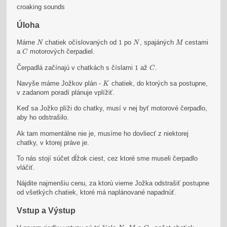
croaking sounds
Úloha
N
N
M
1
Máme
chatiek očíslovaných od
1
po
, spajáných
cestami
N
N
M
C
a
motorových čerpadiel.
C
C
1
Čerpadlá začínajú v chatkách s číslami
1
až
.
C
K
Navyše máme Jožkov plán -
chatiek, do ktorých sa postupne,
K
v zadanom poradí plánuje vplížiť.
Keď sa Jožko plíži do chatky, musí v nej byť motorové čerpadlo,
aby ho odstrašilo.
Ak tam momentálne nie je, musíme ho dovliecť z niektorej
chatky, v ktorej práve je.
To nás stojí súčet dĺžok ciest, cez ktoré sme museli čerpadlo
vláčiť.
Nájdite najmenšiu cenu, za ktorú vieme Jožka odstrašiť postupne
od všetkých chatiek, ktoré má naplánované napadnúť.
Vstup a Výstup
N
M
C