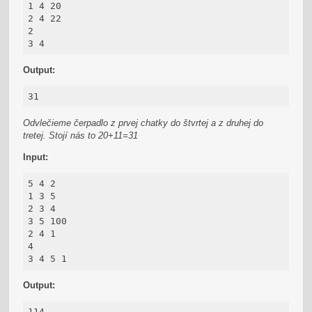
1 4 20

2 4 22

2

3 4
Output:
31
Odvlečieme čerpadlo z prvej chatky do štvrtej a z druhej do
tretej. Stojí nás to 20+11=31
Input:
5 4 2

1 3 5

2 3 4

3 5 100

2 4 1

4

3 4 5 1
Output:
114