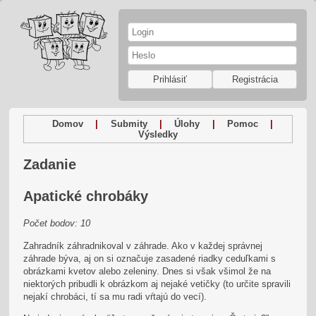
Prihlásiť
Registrácia
Domov
|
Submity
|
Úlohy
|
Pomoc
|
Výsledky
Zadanie
Apatické chrobáky
Počet bodov: 10
Zahradník záhradnikoval v záhrade. Ako v každej správnej
záhrade býva, aj on si označuje zasadené riadky ceduľkami s
obrázkami kvetov alebo zeleniny. Dnes si však všimol že na
niektorých pribudli k obrázkom aj nejaké vetičky (to určite spravili
nejakí chrobáci, tí sa mu radi vŕtajú do vecí).