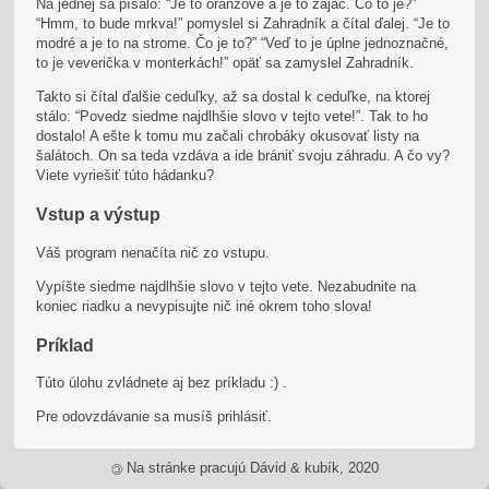
Na jednej sa písalo: “Je to oranžové a je to zajac. Čo to je?”
“Hmm, to bude mrkva!” pomyslel si Zahradník a čítal ďalej. “Je to
modré a je to na strome. Čo je to?” “Veď to je úplne jednoznačné,
to je veverička v monterkách!” opäť sa zamyslel Zahradník.
Takto si čítal ďalšie ceduľky, až sa dostal k ceduľke, na ktorej
stálo: “Povedz siedme najdlhšie slovo v tejto vete!”. Tak to ho
dostalo! A ešte k tomu mu začali chrobáky okusovať listy na
šalátoch. On sa teda vzdáva a ide brániť svoju záhradu. A čo vy?
Viete vyriešiť túto hádanku?
Vstup a výstup
Váš program nenačíta nič zo vstupu.
Vypíšte siedme najdlhšie slovo v tejto vete. Nezabudnite na
koniec riadku a nevypisujte nič iné okrem toho slova!
Príklad
Túto úlohu zvládnete aj bez príkladu :) .
Pre odovzdávanie sa musíš prihlásiť.
Na stránke pracujú Dávid & kubík, 2020
©