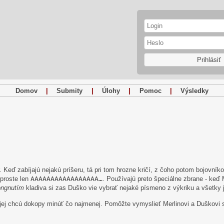
Prihlásiť
Domov
|
Submity
|
Úlohy
|
Pomoc
|
Výsledky
er. Keď zabíjajú nejakú príšeru, tá pri tom hrozne kričí, z čoho potom bojovník
 proste len
AAAAAAAAAAAAAAAAA…
. Používajú preto špeciálne zbrane - keď 
ngnutím
kladiva si zas Duško vie vybrať nejaké písmeno z výkriku a všetky
 jej chcú dokopy minúť čo najmenej. Pomôžte vymyslieť Merlinovi a Duškovi str