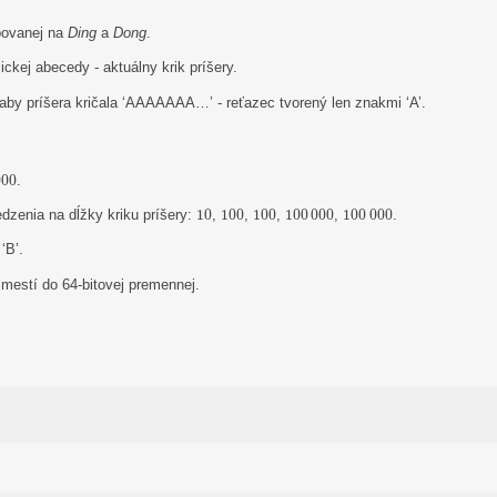
bovanej na
Ding
a
Dong
.
ckej abecedy - aktuálny krik príšery.
, aby príšera kričala ‘AAAAAAA…’ - reťazec tvorený len znakmi ‘A’.
000
000
.
10
100
100
100
000
100
000
dzenia na dĺžky kriku príšery:
10
,
100
,
100
,
100
000
,
100
000
.
‘B’.
mestí do 64-bitovej premennej.