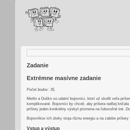
Zadanie
Extrémne masívne zadanie
Počet bodov: 35,
Merlin a Duško sú udatní bojovníci, ktorí už skolili veľa príš
komplikované. Bojovníci by chceli, aby príšera radšej kričala
príšery jeden konkrétny výskyt písmena na ľubovoľné iné.
Do
Bojovníkov ich útoky stoja rôznu energiu a na zabitie príšery
Vstup a výstup