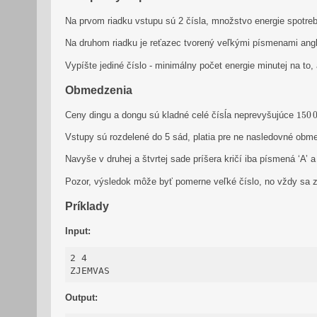
Na prvom riadku vstupu sú 2 čísla, množstvo energie spotre
Na druhom riadku je reťazec tvorený veľkými písmenami angli
Vypíšte jediné číslo - minimálny počet energie minutej na to
Obmedzenia
150
Ceny dingu a dongu sú kladné celé čísĺa neprevyšujúce
150
Vstupy sú rozdelené do 5 sád, platia pre ne nasledovné obme
Navyše v druhej a štvrtej sade príšera kričí iba písmená ‘A’ a 
Pozor, výsledok môže byť pomerne veľké číslo, no vždy sa z
Príklady
Input:
2 4

ZJEMVAS
Output: