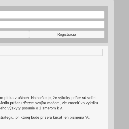
Registrácia
om píska v ušiach. Najhoršie je, že výkriky príšer sú veľmi
Merlin príšeru
dingne
svojím mečom, vie zmeniť vo výkriku
 jeho výskyty posunie o 1 smerom k
A
.
atégiu, pri ktorej bude príšera kričať len písmená ‘A’.