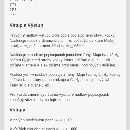
???

?F?

???
Vstup a Výstup
Prvých 9 riadkov vstupu tvorí popis počiatočného stavu kocky.
n
Nasleduje riadok s dvoma číslami;
, počet ťahov ktoré Miško
n
n
,
m
≤
65000
m
urobí, a
, počet zmien. Platí
,
≤
65000
.
m
n
m
C
i
d
i
n
Nasleduje
riadkov popisujúcich jednotlivé ťahy. Majú tvar
,
n
C
d
i
i
C
i
d
i
−
1
pričom
je stred strany kocky ktorou točíme a
je
−
1
ak
C
d
i
i
1
točíme v smere a
1
ak točíme proti smeru hodinových ručičiek.
C
j
d
j
m
a
j
a
j
Posledných
riadkov popisuje zmeny. Majú tvar
, kde
m
a
C
d
a
j
j
j
j
C
j
d
j
je číslo ťahu, ktorý sa nahradzuje a
popisujú nový ťah.
C
d
j
j
1
n
Ťahy sú číslované
1
až
.
n
Pre každú zmenu vypíšte na výstup 9 riadkov popisujúcich
konečný stav kocky po tejto zmene.
Vstupy
m
,
n
≤
10
V prvých piatich vstupoch
,
≤
10
.
m
n
m
,
n
≤
1000
V ďaľších piatich vstupoch
,
≤
1000
.
m
n