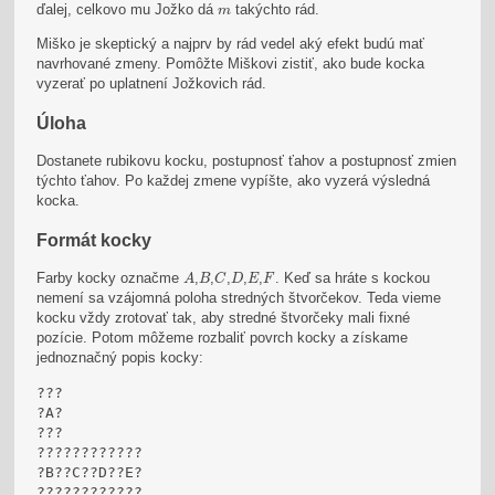
m
ďalej, celkovo mu Jožko dá
takýchto rád.
m
Miško je skeptický a najprv by rád vedel aký efekt budú mať
navrhované zmeny. Pomôžte Miškovi zistiť, ako bude kocka
vyzerať po uplatnení Jožkovich rád.
Úloha
Dostanete rubikovu kocku, postupnosť ťahov a postupnosť zmien
týchto ťahov. Po každej zmene vypíšte, ako vyzerá výsledná
kocka.
Formát kocky
A
B
C
D
E
F
Farby kocky označme
,
,
,
,
,
. Keď sa hráte s kockou
A
B
C
D
E
F
nemení sa vzájomná poloha stredných štvorčekov. Teda vieme
kocku vždy zrotovať tak, aby stredné štvorčeky mali fixné
pozície. Potom môžeme rozbaliť povrch kocky a získame
jednoznačný popis kocky:
???

?A?

???

????????????

?B??C??D??E?

????????????
