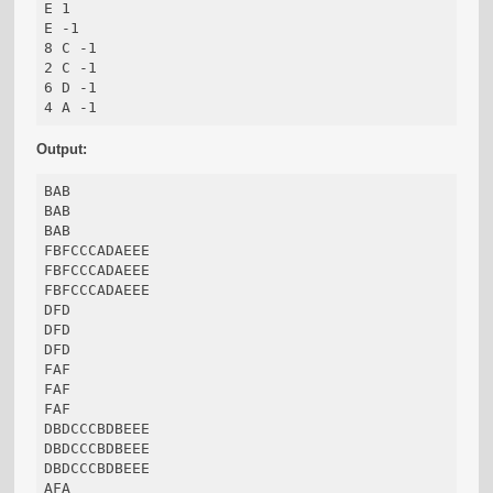
E 1

E -1

8 C -1

2 C -1

6 D -1

4 A -1
Output:
BAB

BAB

BAB

FBFCCCADAEEE

FBFCCCADAEEE

FBFCCCADAEEE

DFD

DFD

DFD

FAF

FAF

FAF

DBDCCCBDBEEE

DBDCCCBDBEEE

DBDCCCBDBEEE

AFA
