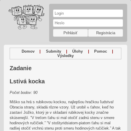
Prihlásiť
Registrácia
Domov
|
Submity
|
Úlohy
|
Pomoc
|
Výsledky
Zadanie
Lstivá kocka
Počet bodov: 90
Miško sa hrá s rubikovou kockou, najlepšou hračkou ľudstva!
n
Obracia strany, skladá rôzne vzory. Už urobil
ťahov, keď ho
n
zastaví Jožko, ktorý je v skladaní rubikovej kocky značne
skúsenejší. “V treťom ťahu si mal otočiť zadnú stenu v smere
hodinových ručičiek.” “V stoštyridsiatom-piatom ťahu si mal
radšej otočiť vrchnú stenu proti smeru hodinových ručičiek.” A tak