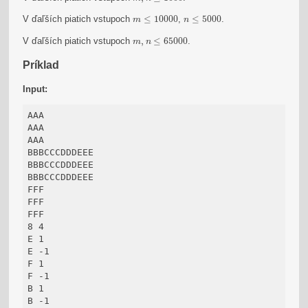
m
≤
10000
n
≤
5000
V ďaľších piatich vstupoch
≤
10000
,
≤
5000
.
m
n
m
,
n
≤
65000
V ďaľších piatich vstupoch
,
≤
65000
.
m
n
Príklad
Input:
AAA

AAA

AAA

BBBCCCDDDEEE

BBBCCCDDDEEE

BBBCCCDDDEEE

FFF

FFF

FFF

8 4

E 1

E -1

F 1

F -1

B 1

B -1
