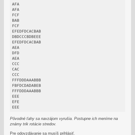
AFA

AFA

FCF

BAB

FCF

EFEDFDCACBAB

DBDCCCBDBEEE

EFEDFDCACBAB

AEA

DFD

AEA

CCC

CAC

CCC

FFFDDDAAABBB

FBFDCDADABEB

FFFDDDAAABBB

EEE

EFE

EEE
Pôvodné ťahy sa navzájom vyrušia. Postupne ich meníme na
známy trik rotácie stredov.
Pre odovzdávanie sa musíš prihlásiť.