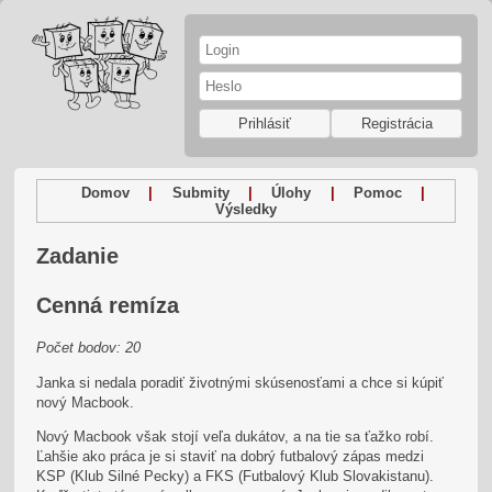
Prihlásiť
Registrácia
Domov
|
Submity
|
Úlohy
|
Pomoc
|
Výsledky
Zadanie
Cenná remíza
Počet bodov: 20
Janka si nedala poradiť životnými skúsenosťami a chce si kúpiť
nový Macbook.
Nový Macbook však stojí veľa dukátov, a na tie sa ťažko robí.
Ľahšie ako práca je si staviť na dobrý futbalový zápas medzi
KSP (Klub Silné Pecky) a FKS (Futbalový Klub Slovakistanu).