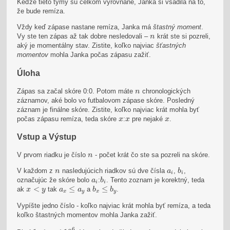
Keďže tieto týmy sú celkom vyrovnané, Janka si vsadila na to,
že bude remíza.
Vždy keď zápase nastane remíza, Janka má
štastný moment
.
n
Vy ste ten zápas až tak dobre nesledovali –
krát ste si pozreli,
n
aký je momentálny stav. Zistite, koľko najviac
šťastných
momentov
mohla Janka počas zápasu zažiť.
Úloha
n
Zápas sa začal skóre 0:0. Potom máte
chronologických
n
záznamov, aké bolo vo futbalovom zápase skóre. Posledný
záznam je finálne skóre. Zistite, koľko najviac krát mohla byť
x
x
x
počas zápasu remíza, teda skóre
:
pre nejaké
.
x
x
x
Vstup a Výstup
n
V prvom riadku je číslo
- počet krát čo ste sa pozreli na skóre.
n
b
i
n
a
i
V každom z
nasledujúcich riadkov sú dve čísla
,
,
n
a
b
i
i
b
i
a
i
označujúc že skóre bolo
:
. Tento zoznam je korektný, teda
a
b
i
i
a
x
≤
a
y
b
x
≤
b
y
x
<
y
<
≤
≤
ak
tak
a
.
x
y
a
a
b
b
x
y
x
y
Vypíšte jedno číslo - koľko najviac krát mohla byť remíza, a teda
koľko štastných momentov mohla Janka zažiť.
1
≤
n
≤
10
6
6