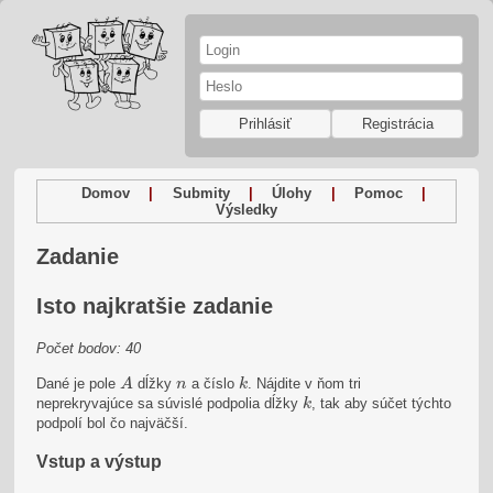
Prihlásiť
Registrácia
Domov
|
Submity
|
Úlohy
|
Pomoc
|
Výsledky
Zadanie
Isto najkratšie zadanie
Počet bodov: 40
A
k
n
Dané je pole
dĺžky
a číslo
.
Nájdite v ňom tri
A
n
k
k
neprekryvajúce sa súvislé podpolia dĺžky
, tak aby súčet týchto
k
podpolí bol čo najväčší.
Vstup a výstup
k