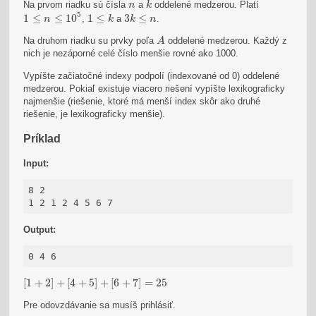
n
Na prvom riadku sú čísla
a
oddelené medzerou.
Platí
n
k
1
≤
n
≤
10
5
1
≤
k
3
k
≤
n
5
1
≤
≤
10
1
≤
3
≤
,
a
.
n
k
k
n
A
Na druhom riadku su prvky poľa
oddelené medzerou. Každý z
A
nich je nezáporné celé číslo menšie rovné ako 1000.
Vypíšte začiatočné indexy podpolí (indexované od 0) oddelené
medzerou. Pokiaľ existuje viacero riešení vypíšte lexikograficky
najmenšie (riešenie, ktoré má menší index skôr ako druhé
riešenie, je lexikograficky menšie).
Príklad
Input:
8 2

1 2 1 2 4 5 6 7
Output:
0 4 6
[
1
+
2
]
+
[
4
+
5
]
+
[
6
+
7
]
=
25
[
1
+
2
]
+
[
4
+
5
]
+
[
6
+
7
]
=
25
Pre odovzdávanie sa musíš prihlásiť.