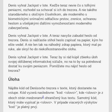
Denis vyhral Jackpot v lote. Keďže teraz nevie čo s toľkými
peniazmi, rozhodol sa schovať si ich do trezora. A nie takého
starodávneho s otočným číselníkom, ale moderného s
biometrickými snímačmi odtlačkov prstov, zrenice, ochranou
heslom a všelijakými ďalšími vymoženosťami moderného
zabezpečenia.
Denis vyhral Jackpot v lote. A teraz navyše zabudol heslo od
trezora. Denis si našťastie stihol heslo zapísať na papier, kým ho
ešte vedel. A nie len tak na náhodný zdrap papiera, ktorý mal po
ruke, ale skryl ho do niekoľkostranového slohu.
Denis vyhral Jackpot v lote. Teraz by si rád kúpil zbierku úloh
svojej obľúbenej informatickej súťaže, no na to by sa potreboval
dostať ku svojim peniazom. Pomôžete mu nájsť heslo od
trezora?
Úloha
Nájdite kód od Denisovho trezora v texte, ktorý dostanete na
vstupe.
Kód vyzerá nasledovne: “kod: <slovo>”, kde <slovo> je z
1
oboch strán
medzerami
ohraničený kus textu. Samotný kód,
ktorý máte vypísať je <slovo>. V prípade viacerých výskytov
“kod:” je platný prvý.