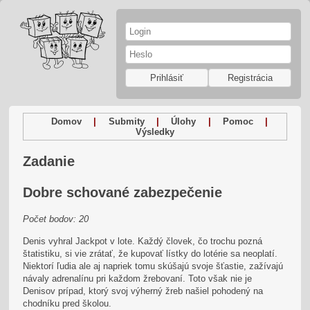
Prihlásiť
Registrácia
Domov
|
Submity
|
Úlohy
|
Pomoc
|
Výsledky
Zadanie
Dobre schované zabezpečenie
Počet bodov: 20
Denis vyhral Jackpot v lote. Každý človek, čo trochu pozná
štatistiku, si vie zrátať, že kupovať lístky do lotérie sa neoplatí.
Niektorí ľudia ale aj napriek tomu skúšajú svoje šťastie, zažívajú
návaly adrenalínu pri každom žrebovaní. Toto však nie je
Denisov prípad, ktorý svoj výherný žreb našiel pohodený na
chodníku pred školou.