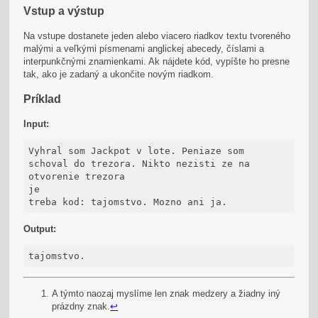
Vstup a výstup
Na vstupe dostanete jeden alebo viacero riadkov textu tvoreného
malými a veľkými písmenami anglickej abecedy, číslami a
interpunkčnými znamienkami. Ak nájdete kód, vypíšte ho presne
tak, ako je zadaný a ukončite novým riadkom.
Príklad
Input:
Vyhral som Jackpot v lote. Peniaze som

schoval do trezora. Nikto nezisti ze na

otvorenie trezora

je

treba kod: tajomstvo. Mozno ani ja.
Output:
tajomstvo.
A týmto naozaj myslíme len znak medzery a žiadny iný
prázdny znak.
↩︎