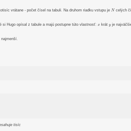
N
otisíc vrátane - počet čísel na tabuli. Na druhom riadku vstupu je
celých čí
N
x
y
ré si Hugo opísal z tabule a majú postupne túto vlastnosť:
krát
je najväčš
x
y
e najmenší.
esahuje tisíc