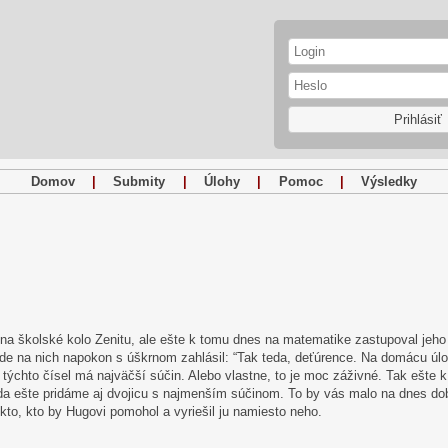
Prihlásiť
Domov
|
Submity
|
Úlohy
|
Pomoc
|
Výsledky
a školské kolo Zenitu, ale ešte k tomu dnes na matematike zastupoval jeho n
e na nich napokon s úškrnom zahlásil: “Tak teda, deťúrence. Na domácu úlo
 z týchto čísel má najväčší súčin. Alebo vlastne, to je moc záživné. Tak ešte
teda ešte pridáme aj dvojicu s najmenším súčinom. To by vás malo na dnes do
kto, kto by Hugovi pomohol a vyriešil ju namiesto neho.