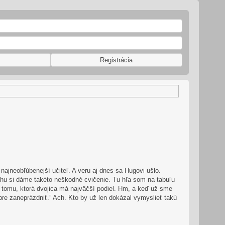
Registrácia
ajneobľúbenejší učiteľ. A veru aj dnes sa Hugovi ušlo.
hu si dáme takéto neškodné cvičenie. Tu hľa som na tabuľu
 k tomu, ktorá dvojica má najväčší podiel. Hm, a keď už sme
bre zaneprázdniť.” Ach. Kto by už len dokázal vymyslieť takú