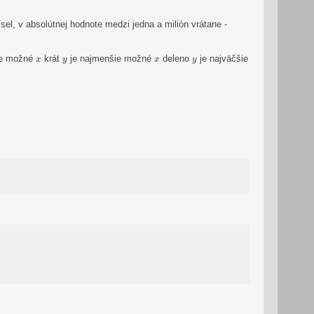
sel, v absolútnej hodnote medzi jedna a milión vrátane -
x
y
x
y
ie možné
krát
je najmenšie možné
deleno
je najväčšie
x
y
x
y